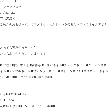
2023.11.04
スタッフブログ
こんにちは！
下北沢店です！
ご紹介のお客様ネイルはマグネットとストーンをのせたキラキラネイルです！
とっても可愛かったです^ ^
いつもありがとうございます！！
#
下北沢
#代々木上原
#
吉祥寺
#
下北沢ネイル
#
チェックネイル
#
ニュアンスネ
イル
#
シンプルネイル
#
ワンカラーネイル
#ストーン
ネイル#マグネットネイル
#2bymaxbeauty #nail #nails #Thanks
2by MAX BEAUTY
151-0064
渋谷区上原1-33-156 オーツカビル301