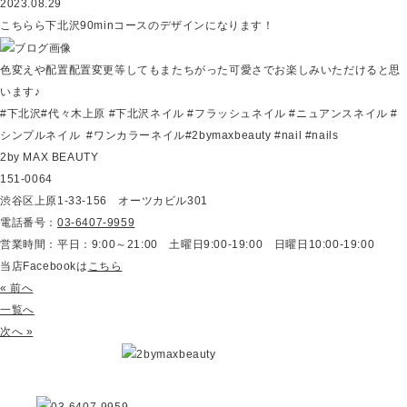
2023.08.29
こちらら下北沢90minコースのデザインになります！
色変えや配置配置変更等してもまたちがった可愛さでお楽しみいただけると思
います♪
#下北沢#代々木上原 #下北沢ネイル #フラッシュネイル #ニュアンスネイル #
シンプルネイル #ワンカラーネイル#2bymaxbeauty #nail #nails
2by MAX BEAUTY
151-0064
渋谷区上原1-33-156 オーツカビル301
電話番号：
03-6407-9959
営業時間：平日：9:00～21:00 土曜日9:00-19:00 日曜日10:00-19:00
当店Facebookは
こちら
« 前へ
一覧へ
次へ »