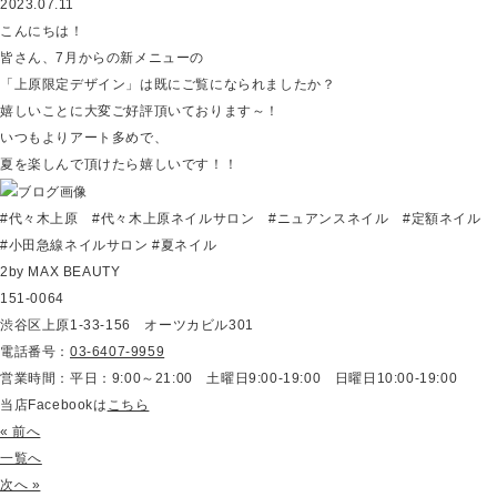
2023.07.11
こんにちは！
皆さん、7月からの新メニューの
「上原限定デザイン」は既にご覧になられましたか？
嬉しいことに大変ご好評頂いております～！
いつもよりアート多めで、
夏を楽しんで頂けたら嬉しいです！！
#代々木上原 #代々木上原ネイルサロン #ニュアンスネイル #定額ネイル
#小田急線ネイルサロン #夏ネイル
2by MAX BEAUTY
151-0064
渋谷区上原1-33-156 オーツカビル301
電話番号：
03-6407-9959
営業時間：平日：9:00～21:00 土曜日9:00-19:00 日曜日10:00-19:00
当店Facebookは
こちら
« 前へ
一覧へ
次へ »