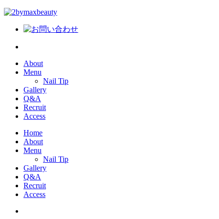
About
Menu
Nail Tip
Gallery
Q&A
Recruit
Access
Home
About
Menu
Nail Tip
Gallery
Q&A
Recruit
Access