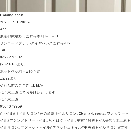
Coming soon…
2023.1.5 10:00〜
Add
東京都武蔵野市吉祥寺本町1-11-30
サンロードプラザ•ダイヤパレス吉祥寺412
Tel
0422276332
(2023/1/5より)
ホットペッパーweb予約
12/22より
それ以前のご予約はDMか
代々木上原にてお受けいたします！
代々木上原
0364079959
#ネイル#ネイルサロン#井の頭線ネイルサロン#2bymaxbeauty#ワンカラーネ
イル#アシンメトリーネイル#ちぐはぐネイル#左右非対称ネイル#代々木上原ネ
イルサロン#マグネットネイル#フラッシュネイル#中央線ネイルサロン #吉祥