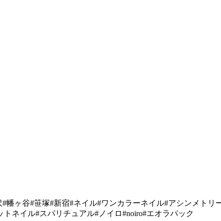
！
谷#下北沢#幡ヶ谷#笹塚#新宿#ネイル#ワンカラーネイル#アシン
ネイル#スパリチュアル#ノイロ#noiro#エオラパック