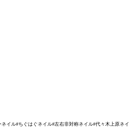
メトリーネイル#ちぐはぐネイル#左右非対称ネイル#代々木上原ネイ