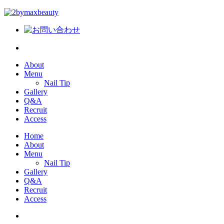
About
Menu
Nail Tip
Gallery
Q&A
Recruit
Access
Home
About
Menu
Nail Tip
Gallery
Q&A
Recruit
Access