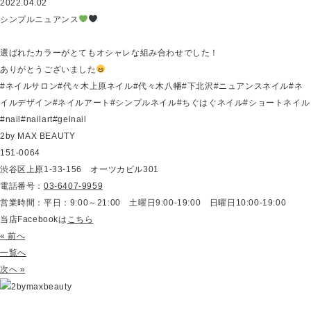
2022.04.02
シンプルニュアンス
選ばれたカラーがとてもオシャレな組み合わせでした！
ありがとうございました
#ネイルサロン#代々木上原ネイル#代々木八幡#下北沢#ニュアンスネイル#ネ
イルデザイン#ネイルアート#シンプルネイル#ちぐはぐネイル#ショートネイル
#nail#nailart#gelnail
2by MAX BEAUTY
151-0064
渋谷区上原1-33-156 オーツカビル301
電話番号：
03-6407-9959
営業時間：平日：9:00～21:00 土曜日9:00-19:00 日曜日10:00-19:00
当店Facebookは
こちら
« 前へ
一覧へ
次へ »