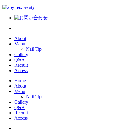
About
Menu
Nail Tip
Gallery
Q&A
Recruit
Access
Home
About
Menu
Nail Tip
Gallery
Q&A
Recruit
Access