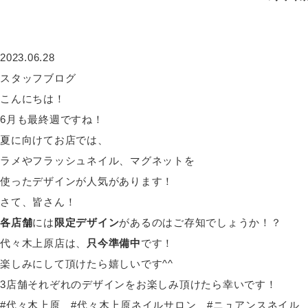
2023.06.28
スタッフブログ
こんにちは！
6月も最終週ですね！
夏に向けてお店では、
ラメやフラッシュネイル、マグネットを
使ったデザインが人気があります！
さて、皆さん！
各店舗
には
限定デザイン
があるのはご存知でしょうか！？
代々木上原店は、
只今準備中
です！
楽しみにして頂けたら嬉しいです^^
3店舗それぞれのデザインをお楽しみ頂けたら幸いです！
#代々木上原 #代々木上原ネイルサロン #ニュアンスネイル