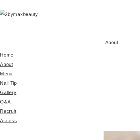
About
Home
About
Menu
Nail Tip
Gallery
Q&A
Recruit
Access