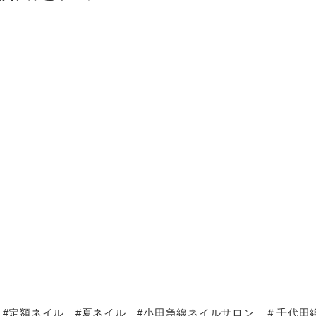
 #定額ネイル #夏ネイル #小田急線ネイルサロン ＃千代