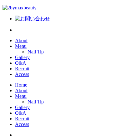
About
Menu
Nail Tip
Gallery
Q&A
Recruit
Access
Home
About
Menu
Nail Tip
Gallery
Q&A
Recruit
Access