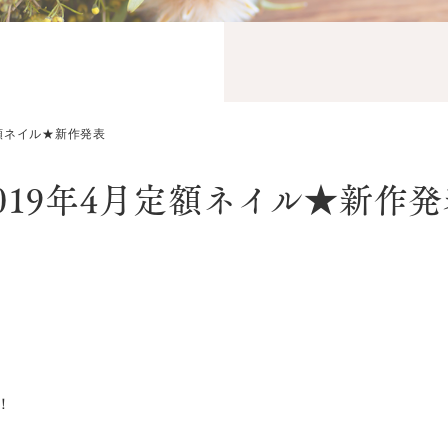
定額ネイル★新作発表
019年4月定額ネイル★新作
！