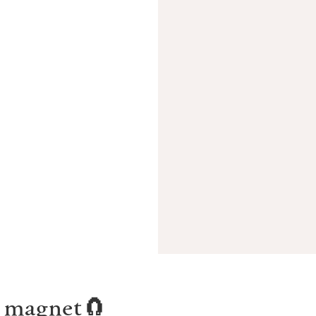
magnet🧲