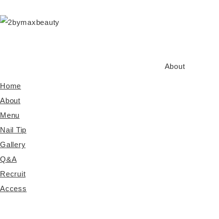
About
Home
About
Menu
Nail Tip
Gallery
Q&A
Recruit
Access