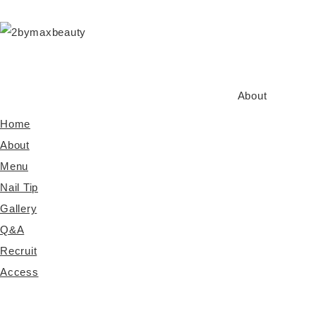
About
Home
About
Menu
Nail Tip
Gallery
Q&A
Recruit
Access