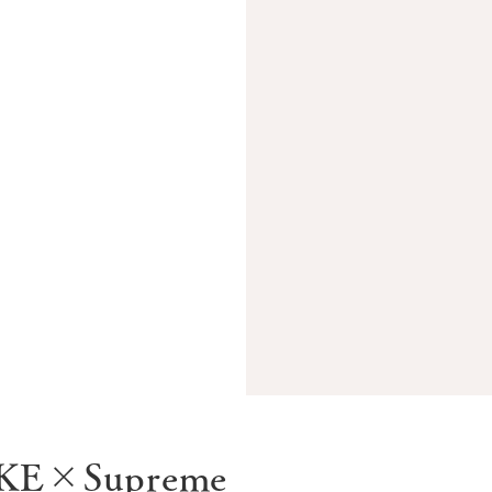
KE×Supreme