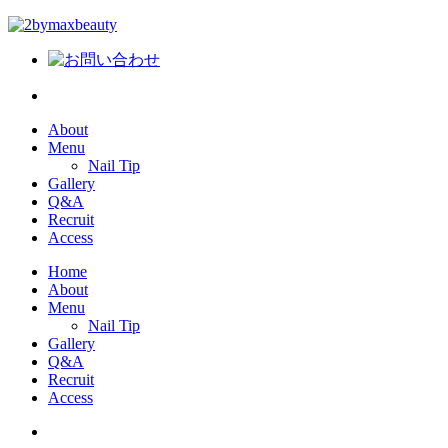
About
Menu
Nail Tip
Gallery
Q&A
Recruit
Access
Home
About
Menu
Nail Tip
Gallery
Q&A
Recruit
Access