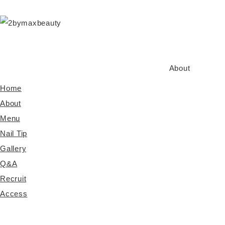
About
Home
About
Menu
Nail Tip
Gallery
Q&A
Recruit
Access