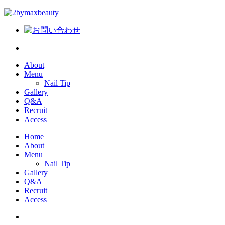
About
Menu
Nail Tip
Gallery
Q&A
Recruit
Access
Home
About
Menu
Nail Tip
Gallery
Q&A
Recruit
Access